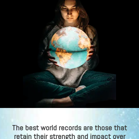
The best world records are those that
retain their strength and impact over